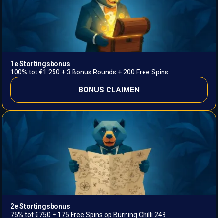
1e Stortingsbonus
100% tot €1.250 + 3 Bonus Rounds + 200 Free Spins
BONUS CLAIMEN
2e Stortingsbonus
75% tot €750 + 175 Free Spins op Burning Chilli 243