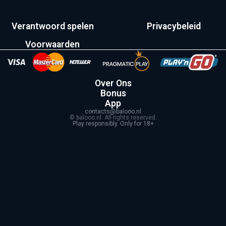
Verantwoord spelen
Privacybeleid
Voorwaarden
Over Ons
Bonus
App
contacts@balooo.nl
© balooo.nl. All rights reserved.
Play responsibly. Only for 18+