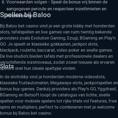
Voorwaarden volgen - Speel de bonus vrij binnen de
aangegeven periode en respecteer inzetlimieten en
Spellen bij Baloo
inzetvereisten.
Bij Baloo bet casino vind je een grote lobby met honderden
slots, tafelspellen en live games van ruim twintig bekende
providers zoals Evolution Gaming, Ezugi, BGaming en Play’n
GO. Je speelt er klassieke gokkasten, jackpot slots,
blackjack, roulette, baccarat, video poker en snelle games.
De live studio’s bieden tafels met professionele dealers en
verschillende inzetniveaus, zodat zowel nieuwe als ervaren
Slots
spelers snel hun ideale speltype vinden.
In de slotlobby vind je honderden moderne videoslots,
klassieke fruitautomaten, Megaways-slots, jackpotspellen en
bonus buy-games. Dankzij providers als Play'n GO, Yggdrasil,
BGaming en Betsoft loopt de catalogus van lichte, snelle
spellen voor mobiele spelers tot rijke titels vol features, free
spins en multipliers, perfect te combineren met je welcome
bonus bij Baloo.bet casino.