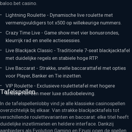
baloo.bet casino.
Lightning Roulette - Dynamische live roulette met
vermenigvuldigers tot x500 op willekeurige nummers.
Crazy Time Live - Game show met vier bonusrondes,
kleurrijk rad en snelle actiesessies.
Live Blackjack Classic - Traditionele 7-seat blackjacktafel
met duidelijke regels en stabiele hoge RTP.
Live Baccarat - Strakke, snelle baccarattafel met opties
voor Player, Banker en Tie inzetten.
VIP Roulette - Exclusieve roulettetafel met hogere
Tafelspellen
limieten en een meer luxe studiobeleving.
In de tafelspellenlobby vind je alle klassieke casinospellen
overzichtelijk bij elkaar. Van strakke blackjacktafels tot
verschillende roulettevarianten en baccarat: elke titel heeft
duidelijke inzetlimieten en heldere interface. Dankzij
aanbieders als Evolution Gaming en Ezugi ogen de spellen