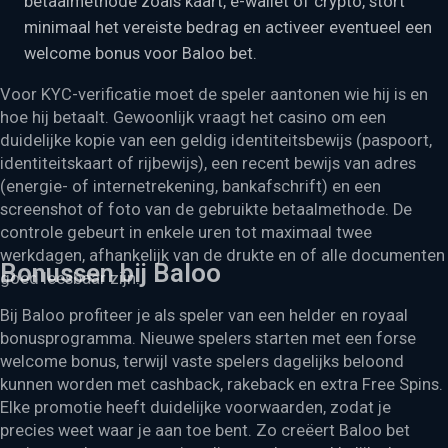
betaalmethode zoals kaart, e-wallet of crypto, stort
minimaal het vereiste bedrag en activeer eventueel een
welcome bonus voor Baloo bet.
Voor KYC-verificatie moet de speler aantonen wie hij is en
hoe hij betaalt. Gewoonlijk vraagt het casino om een
duidelijke kopie van een geldig identiteitsbewijs (paspoort,
identiteitskaart of rijbewijs), een recent bewijs van adres
(energie- of internetrekening, bankafschrift) en een
screenshot of foto van de gebruikte betaalmethode. De
controle gebeurt in enkele uren tot maximaal twee
werkdagen, afhankelijk van de drukte en of alle documenten
Bonussen bij Baloo
goed leesbaar zijn.
Bij Baloo profiteer je als speler van een helder en royaal
bonusprogramma. Nieuwe spelers starten met een forse
welcome bonus, terwijl vaste spelers dagelijks beloond
kunnen worden met cashback, rakeback en extra Free Spins.
Elke promotie heeft duidelijke voorwaarden, zodat je
precies weet waar je aan toe bent. Zo creëert Baloo bet