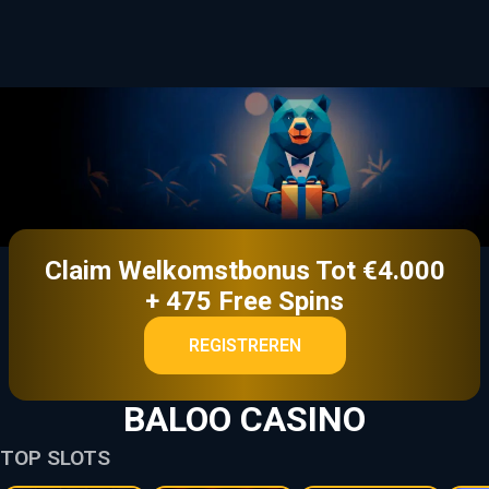
Claim Welkomstbonus Tot €4.000
+ 475 Free Spins
REGISTREREN
BALOO CASINO
TOP SLOTS