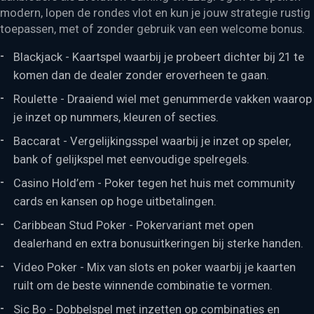
modern, lopen de rondes vlot en kun je jouw strategie rustig
toepassen, met of zonder gebruik van een welcome bonus.
Blackjack - Kaartspel waarbij je probeert dichter bij 21 te
komen dan de dealer zonder eroverheen te gaan.
Roulette - Draaiend wiel met genummerde vakken waarop
je inzet op nummers, kleuren of secties.
Baccarat - Vergelijkingsspel waarbij je inzet op speler,
bank of gelijkspel met eenvoudige spelregels.
Casino Hold’em - Poker tegen het huis met community
cards en kansen op hoge uitbetalingen.
Caribbean Stud Poker - Pokervariant met open
dealerhand en extra bonusuitkeringen bij sterke handen.
Video Poker - Mix van slots en poker waarbij je kaarten
ruilt om de beste winnende combinatie te vormen.
Sic Bo - Dobbelspel met inzetten op combinaties en