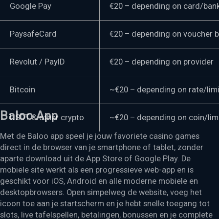
Google Pay
€20 – depending on card/bank
PaysafeCard
€20 – depending on voucher 
Revolut / PayID
€20 – depending on provider
Bitcoin
~€20 – depending on rate/limi
Baloo App
USDT & other crypto
~€20 – depending on coin/lim
Met de Baloo app speel je jouw favoriete casino games
direct in de browser van je smartphone of tablet, zonder
aparte download uit de App Store of Google Play. De
mobiele site werkt als een progressieve web-app en is
geschikt voor iOS, Android en alle moderne mobiele en
desktopbrowsers. Open simpelweg de website, voeg het
icoon toe aan je startscherm en je hebt snelle toegang tot
slots, live tafelspellen, betalingen, bonussen en je complete