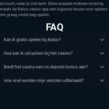
account, waar je ook bent. Deze soepele mobiele ervaring
maakt de Baloo casino app een logische keuze voor spelers
die graag onderweg spelen.
FAQ
Kan ik gratis spelen bij Baloo?
Hoe kan ik uitcashen bij het casino?
Biedt het casino een no deposit bonus aan?
Hoe snel worden mijn winsten uitbetaald?