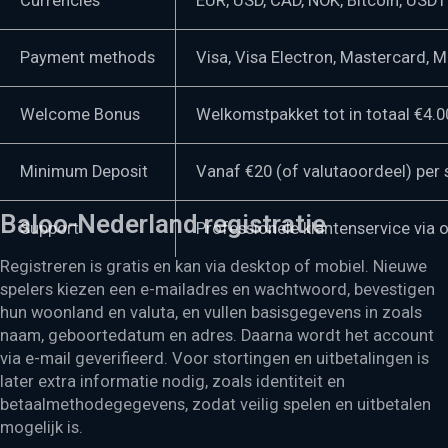
Currencies
EUR, USD, CAD, NOK, Bitcoin, USDT 
Payment methods
Visa, Visa Electron, Mastercard, M
Welcome Bonus
Welkomstpakket tot in totaal €4.0
Minimum Deposit
Vanaf €20 (of valutaoordeel) per 
Baloo-Nederland registratie
Support
Professionele klantenservice via 
Registreren is gratis en kan via desktop of mobiel. Nieuwe
spelers kiezen een e-mailadres en wachtwoord, bevestigen
hun woonland en valuta, en vullen basisgegevens in zoals
naam, geboortedatum en adres. Daarna wordt het account
via e-mail geverifieerd. Voor stortingen en uitbetalingen is
later extra informatie nodig, zoals identiteit en
betaalmethodegegevens, zodat veilig spelen en uitbetalen
mogelijk is.