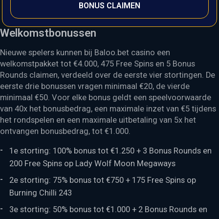
BONUS CLAIMEN
Welkomstbonussen
Nieuwe spelers kunnen bij Baloo.bet casino een
welkomstpakket tot €4.000, 475 Free Spins en 5 Bonus
Rounds claimen, verdeeld over de eerste vier stortingen. De
eerste drie bonussen vragen minimaal €20, de vierde
minimaal €50. Voor elke bonus geldt een speelvoorwaarde
van 40x het bonusbedrag, een maximale inzet van €5 tijdens
het rondspelen en een maximale uitbetaling van 5x het
ontvangen bonusbedrag, tot €1.000.
1e storting: 100% bonus tot €1.250 + 3 Bonus Rounds en
200 Free Spins op Lady Wolf Moon Megaways
2e storting: 75% bonus tot €750 + 175 Free Spins op
Burning Chilli 243
3e storting: 50% bonus tot €1.000 + 2 Bonus Rounds en