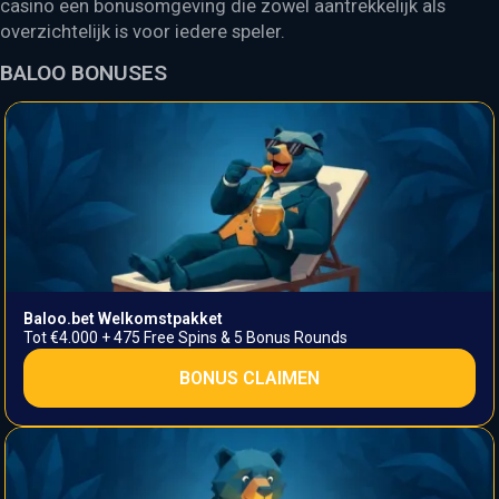
casino een bonusomgeving die zowel aantrekkelijk als
overzichtelijk is voor iedere speler.
BALOO BONUSES
Baloo.bet Welkomstpakket
Tot €4.000 + 475 Free Spins & 5 Bonus Rounds
BONUS CLAIMEN