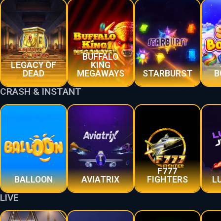
BUFFALO
LEGACY OF
KING
DEAD
MEGAWAYS
STARBURST
B
CRASH & INSTANT
NU SPELEN
NU SPELEN
NU SPELEN
NU
F777
BALLOON
AVIATRIX
FIGHTERS
L
LIVE
NU SPELEN
NU SPELEN
NU SPELEN
NU