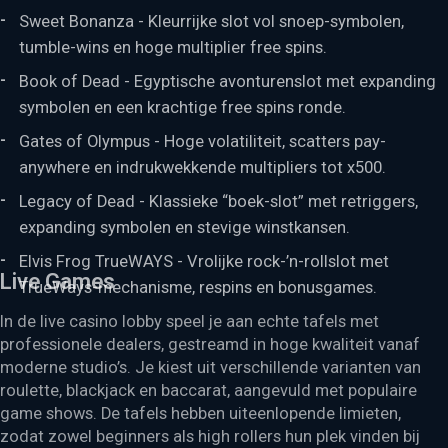
Sweet Bonanza - Kleurrijke slot vol snoep-symbolen,
tumble-wins en hoge multiplier free spins.
Book of Dead - Egyptische avonturenslot met expanding
symbolen en een krachtige free spins ronde.
Gates of Olympus - Hoge volatiliteit, scatters pay-
anywhere en indrukwekkende multipliers tot x500.
Legacy of Dead - Klassieke “boek-slot” met retriggers,
expanding symbolen en stevige winstkansen.
Elvis Frog TrueWAYS - Vrolijke rock-’n-rollslot met
Live Games
TrueWays-mechanisme, respins en bonusgames.
In de live casino lobby speel je aan echte tafels met
professionele dealers, gestreamd in hoge kwaliteit vanaf
moderne studio’s. Je kiest uit verschillende varianten van
roulette, blackjack en baccarat, aangevuld met populaire
game shows. De tafels hebben uiteenlopende limieten,
zodat zowel beginners als high rollers hun plek vinden bij